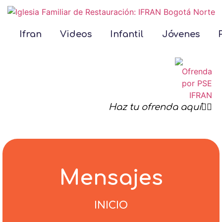
Ifran
Videos
Infantil
Jóvenes
Haz tu ofrenda aquí☝🏻
Mensajes
INICIO