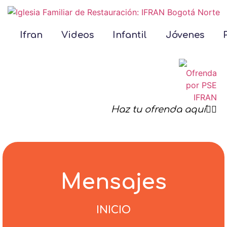
Ifran
Videos
Infantil
Jóvenes
Haz tu ofrenda aquí☝🏻
Mensajes
INICIO