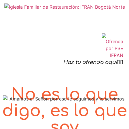
Haz tu ofrenda aquí☝🏻
No es lo que
digo, es lo que
soy