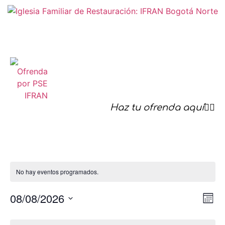
Haz tu ofrenda aquí☝🏻
No hay eventos programados.
Na
Na
08/08/2026
Mes
Seleccionar
de
de
fecha.
Calendario