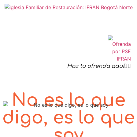
Haz tu ofrenda aquí☝🏻
No es lo que
digo, es lo que
soy