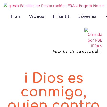
Ifran
Videos
Infantil
Jóvenes
Haz tu ofrenda aquí☝🏻
i Dios es
conmigo,
quien contra